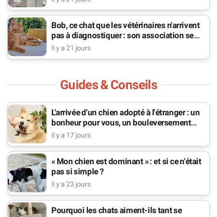
Bob, ce chat que les vétérinaires n'arrivent
pas à diagnostiquer : son association se
bat pour lui
Il y a 21 jours
Guides & Conseils
L'arrivée d'un chien adopté à l'étranger : un
bonheur pour vous, un bouleversement
pour lui
Il y a 17 jours
« Mon chien est dominant » : et si ce n'était
pas si simple ?
Il y a 23 jours
Pourquoi les chats aiment-ils tant se