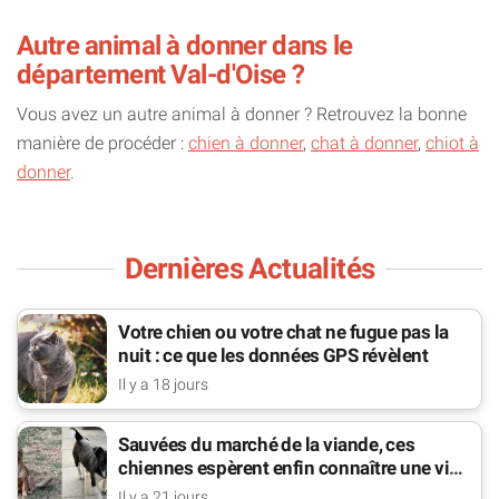
Autre animal à donner dans le
département Val-d'Oise ?
Vous avez un autre animal à donner ? Retrouvez la bonne
manière de procéder :
chien à donner
,
chat à donner
,
chiot à
donner
.
Dernières Actualités
Votre chien ou votre chat ne fugue pas la
nuit : ce que les données GPS révèlent
Il y a 18 jours
Sauvées du marché de la viande, ces
chiennes espèrent enfin connaître une vie
de famille
Il y a 21 jours