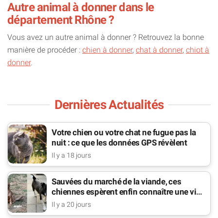
Autre animal à donner dans le
département Rhône ?
Vous avez un autre animal à donner ? Retrouvez la bonne
manière de procéder :
chien à donner
,
chat à donner
,
chiot à
donner
.
Dernières Actualités
Votre chien ou votre chat ne fugue pas la
nuit : ce que les données GPS révèlent
Il y a 18 jours
Sauvées du marché de la viande, ces
chiennes espèrent enfin connaître une vie
de famille
Il y a 20 jours