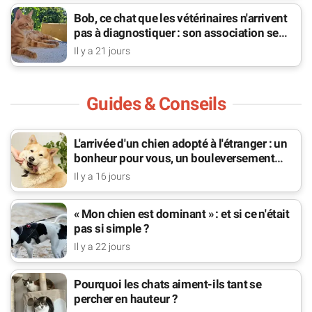
Bob, ce chat que les vétérinaires n'arrivent
pas à diagnostiquer : son association se
bat pour lui
Il y a 21 jours
Guides & Conseils
L'arrivée d'un chien adopté à l'étranger : un
bonheur pour vous, un bouleversement
pour lui
Il y a 16 jours
« Mon chien est dominant » : et si ce n'était
pas si simple ?
Il y a 22 jours
Pourquoi les chats aiment-ils tant se
percher en hauteur ?